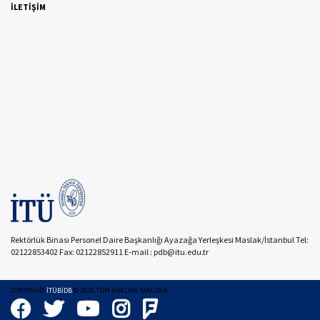
İLETİŞİM
Rektörlük Binası Personel Daire Başkanlığı Ayazağa Yerleşkesi Maslak/İstanbul Tel:
02122853402 Fax: 02122852911 E-mail : pdb@itu.edu.tr
COPYRIGHT
İTÜBİDB
©
2026
TÜM HAKLARI SAKLIDIR