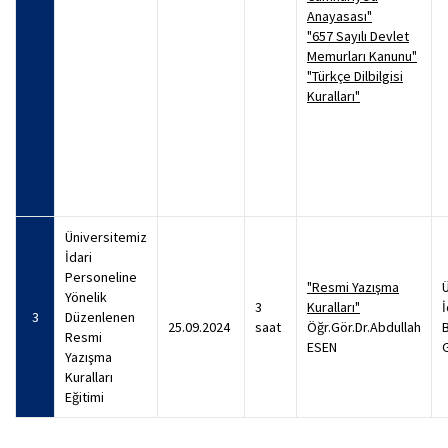
Anayasası"
"657 Sayılı Devlet
Memurları Kanunu"
"Türkçe Dilbilgisi
Kuralları"
Üniversitemiz
İdari
Personeline
"Resmi Yazışma
Yönelik
3
Kuralları"
İ
3
Düzenlenen
25.09.2024
saat
Öğr.Gör.Dr.Abdullah
B
Resmi
ESEN
Yazışma
Kuralları
Eğitimi