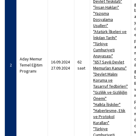
Devlet Teşkilatı"
"İnsan Hakları"
"Yazışma
Dosyalama
Usulleri"
"Atatürk İlkeleri ve
İnkılap Tarihi"
"Türkiye
Cumhuriyeti
Anayasası"
Aday Memur
o
16.09.2024
62
"657 Sayılı Devlet
2
Temel Eğitim
i
27.09.2024
saat
Memurları Kanunu"
Programı
"Devlet Malını
b
Koruma ve
B
Tasarruf Tedbirleri"
"Gizlilik ve Gizliliğin
Önemi"
"Halkla İlişkiler"
"Haberleşme, Etik
ve Protokol
Kuralları"
d
"Türkiye
u
Cumhuriyeti