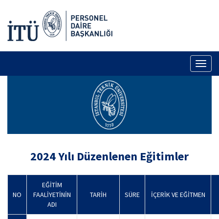
Toggl
naviga
2024 Yılı Düzenlenen Eğitimler
EĞİTİM
NO
FAALİYETİNİN
TARİH
SÜRE
İÇERİK VE EĞİTMEN
ADI