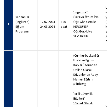
"İngilizce"
i
Yabancı Dil
Öğr.Gör.Özüm İNAL
y
(İngilizce)
12.02.2024-
120
Öğr. Gör. Cemile
(
1
Eğitim
24.05.2024
saat
HERGÜNER
Programı
Öğr.Gör.Hülya
y
SEVERGÜN
g
(Cumhurbaşkanlığı
Uzaktan Eğitim
Kapısı Üzerinden
Online Olarak
Düzenlenen Aday
Memur Eğitimi
(CİBİKO))
"Milli Güvenlik
Bilgileri"
"Genel Olarak